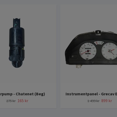
rpump - Chatenet (Beg)
Instrumentpanel - Grecav 
165 kr
899 kr
275 kr
1 499 kr