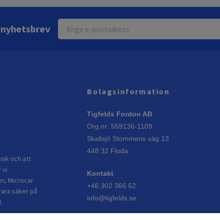
r nyhetsbrev
Bolagsinformation
Tigfelds Fordon AB
Org.nr: 559136-1109
Skallsjö Stommens väg 13
448 32 Floda
nik och att
 vi
Kontakt
er, Microcar
+46 302 366 62
vara säker på
info@tigfelds.se
.