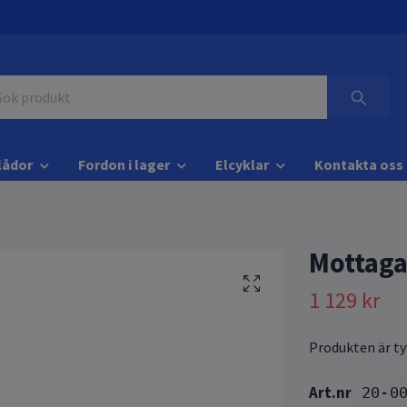
lådor
Fordon i lager
Elcyklar
Kontakta oss
Mottagar
1 129 kr
Produkten är tyv
20-0