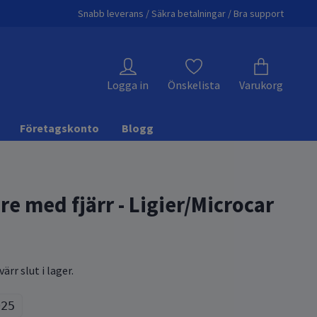
Snabb leverans / Säkra betalningar / Bra support
Logga in
Önskelista
Varukorg
Företagskonto
Blogg
e med fjärr - Ligier/Microcar
ärr slut i lager.
025