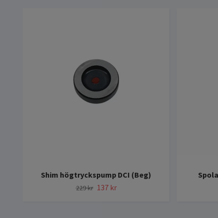
Shim högtryckspump DCI (Beg)
Spola
137 kr
229 kr