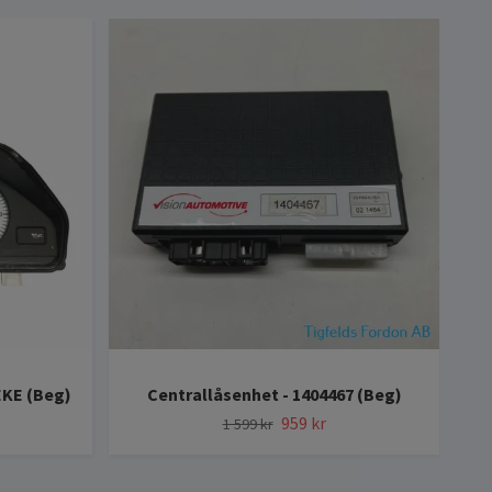
EKE (Beg)
Centrallåsenhet - 1404467 (Beg)
B
959 kr
1 599 kr