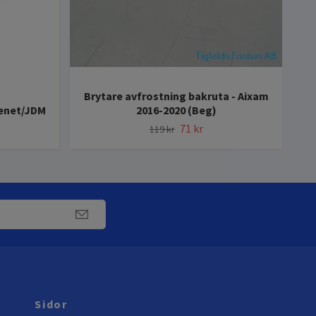
Brytare avfrostning bakruta - Aixam
enet/JDM
2016-2020 (Beg)
71 kr
119 kr
Sidor