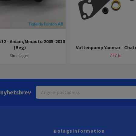
:12 - Aixam/Minauto 2005-2010
(Beg)
Vattenpump Yanmar - Chat
777 kr
Slut i lager
r nyhetsbrev
Bolagsinformation