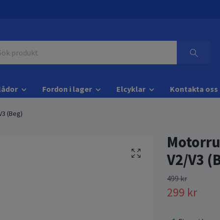
lådor
Fordon i lager
Elcyklar
Kontakta oss
V3 (Beg)
Motorru
V2/V3 (
499 kr
299 kr