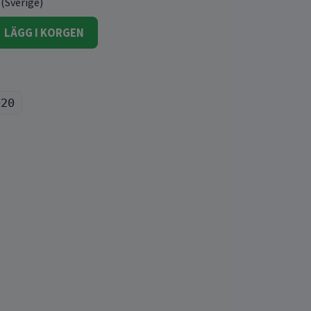
 (Sverige)
LÄGG I KORGEN
020