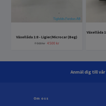
Växellåda 1
Växellåda 1:8 - Ligier/Microcar (Beg)
4 500 kr
7 500 kr
Anmäl dig till vå
Om oss