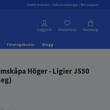
Snabb leverans / Säkra betalningar / Bra support
Logga in
Önskelista
Varukorg
Företagskonto
Blogg
mskåpa Höger - Ligier JS50
Beg)