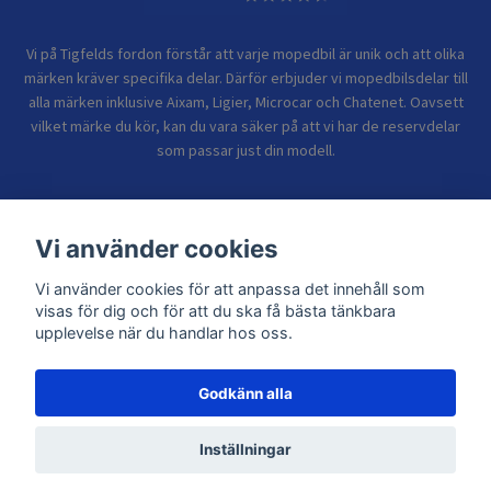
Vi på Tigfelds fordon förstår att varje mopedbil är unik och att olika
märken kräver specifika delar. Därför erbjuder vi mopedbilsdelar till
alla märken inklusive Aixam, Ligier, Microcar och Chatenet. Oavsett
vilket märke du kör, kan du vara säker på att vi har de reservdelar
som passar just din modell.
Bolagsinformation
Vi använder cookies
Vi använder cookies för att anpassa det innehåll som
Sidor
visas för dig och för att du ska få bästa tänkbara
upplevelse när du handlar hos oss.
Godkänn alla
© 2026 TIGFELDS FORDON
Inställningar