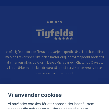
Om oss
Vi på Tigfelds fordon förstår att varje mopedbil är unik och att olika
märken kräver specifika delar. Därför erbjuder vi mopedbilsdelar till
alla märken inklusive Aixam, Ligier, Microcar och Chatenet. Oavsett
vilket märke du kör, kan du vara säker på att vi har de reservdelar
som passar just din modell.
Bolagsinformation
Vi använder cookies
Vi använder cookies för att anpassa det innehåll som
Sidor
visas för dig och för att du ska få bästa tänkbara