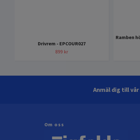
Ramben hög
Drivrem - EPCOUR027
899 kr
Anmäl dig till vå
Om oss