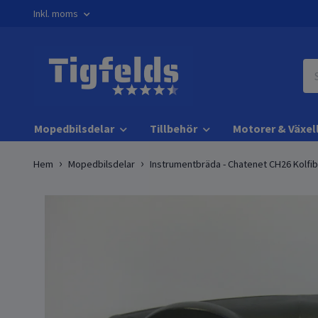
Inkl. moms
Mopedbilsdelar
Tillbehör
Motorer & Växel
Hem
Mopedbilsdelar
Instrumentbräda - Chatenet CH26 Kolfib