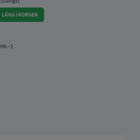
 (Sverige)
LÄGG I KORGEN
206-1