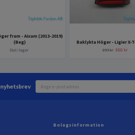
er fram - Aixam (2013-2019)
(Beg)
Baklykta Höger - Ligier X-
666 kr
Slut i lager
899 kr
r nyhetsbrev
Bolagsinformation