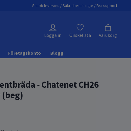
Snabb leverans / Säkra betalningar / Bra support
Logga in
Önskelista
Varukorg
Företagskonto
Blogg
entbräda - Chatenet CH26
 (beg)