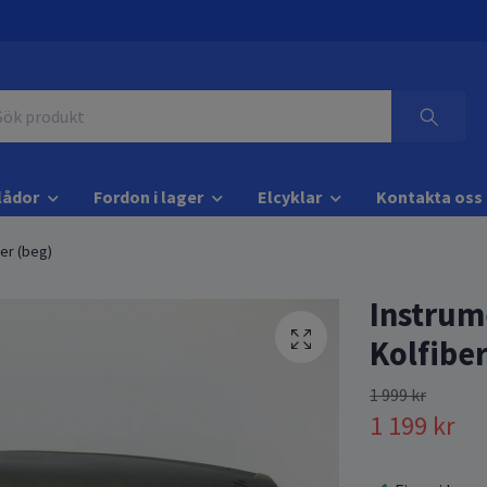
lådor
Fordon i lager
Elcyklar
Kontakta oss
er (beg)
Instrum
Kolfiber
1 999 kr
1 199 kr