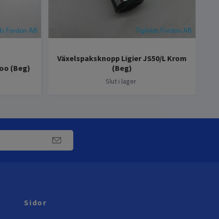
Växelspaksknopp Ligier JS50/L Krom
St
Too (Beg)
(Beg)
Slut i lager
Sidor