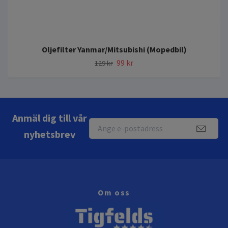
Oljefilter Yanmar/Mitsubishi (Mopedbil)
99 kr
129 kr
Anmäl dig till vår
nyhetsbrev
Om oss