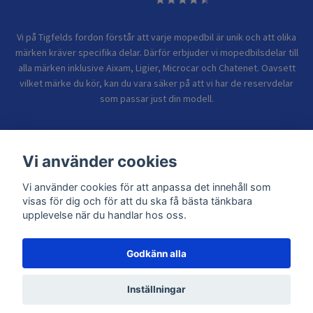
Vi på Tigfelds fordon förstår att varje mopedbil är unik och att olika
märken kräver specifika delar. Därför erbjuder vi mopedbilsdelar till
alla märken inklusive Aixam, Ligier, Microcar och Chatenet. Oavsett
vilket märke du kör, kan du vara säker på att vi har de reservdelar
som passar just din modell.
Bolagsinformation
Vi använder cookies
Vi använder cookies för att anpassa det innehåll som
Sidor
visas för dig och för att du ska få bästa tänkbara
upplevelse när du handlar hos oss.
Godkänn alla
© 2026 TIGFELDS FORDON
Inställningar