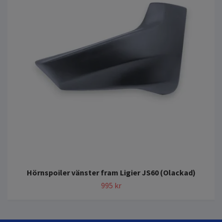
Hörnspoiler vänster fram Ligier JS60 (Olackad)
995 kr