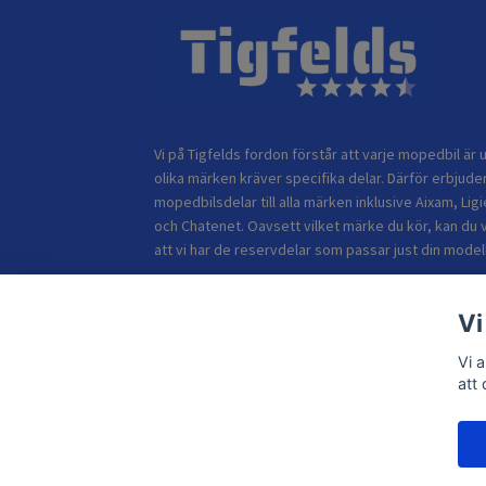
Vi på Tigfelds fordon förstår att varje mopedbil är u
olika märken kräver specifika delar. Därför erbjuder
mopedbilsdelar till alla märken inklusive Aixam, Ligi
och Chatenet. Oavsett vilket märke du kör, kan du 
att vi har de reservdelar som passar just din modell
Vi
Vi 
att
© 2026 TIGFELDS FORDON