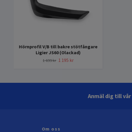
Hörnprofil V/B till bakre stötfångare
Ligier JS60 (Olackad)
1 195 kr
1 699 kr
Anmäl dig till vå
Om oss