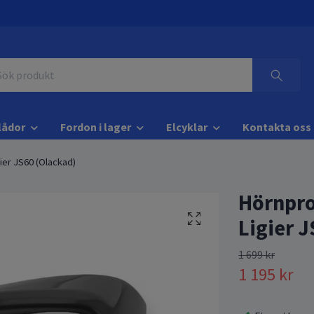
lådor
Fordon i lager
Elcyklar
Kontakta oss
gier JS60 (Olackad)
Hörnprof
Ligier 
1 699 kr
1 195 kr