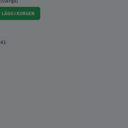
 (Sverige)
LÄGG I KORGEN
041