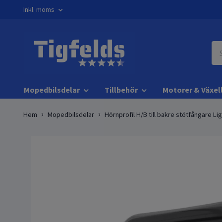
Inkl. moms
Mopedbilsdelar
Tillbehör
Motorer & Växel
Hem
Mopedbilsdelar
Hörnprofil H/B till bakre stötfångare Li