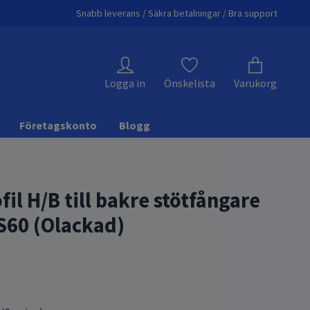
Snabb leverans / Säkra betalningar / Bra support
Logga in
Önskelista
Varukorg
Företagskonto
Blogg
il H/B till bakre stötfångare
JS60 (Olackad)