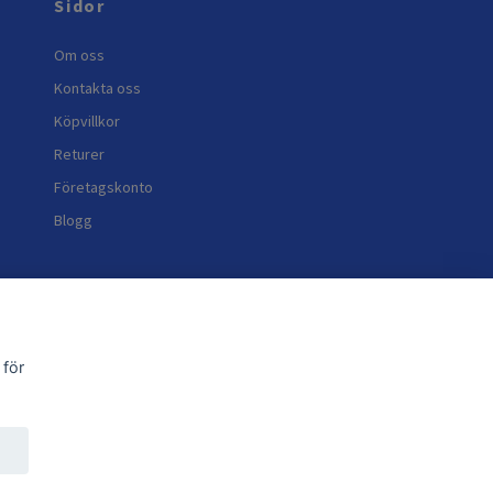
Sidor
Om oss
Kontakta oss
Köpvillkor
Returer
Företagskonto
Blogg
 för