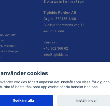
Bolagsinformation
Tigfelds Fordon AB
Org.nr: 559136-1109
Skallsjö Stommens väg 13
448 32 Floda
nik och att
 vi
Kontakt
er, Microcar
+46 302 366 62
vara säker på
info@tigfelds.se
.
Öppettider
 använder cookies
Vardagar: 08:00–17:00
Helgdagar: Stängt
använder cookies för att anpassa det innehåll som visas för dig och
 du ska få bästa tänkbara upplevelse när du handlar hos oss.
Godkänn alla
Inställningar