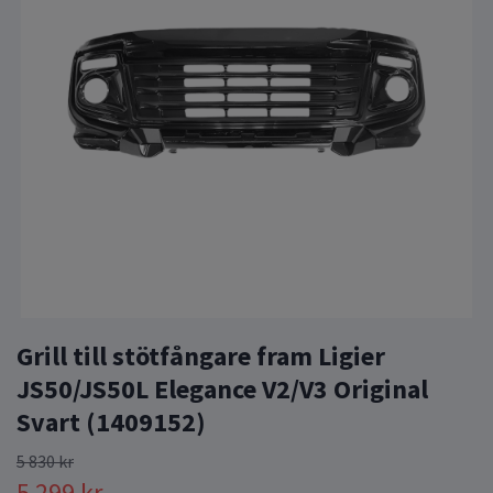
Grill till stötfångare fram Ligier
JS50/JS50L Elegance V2/V3 Original
Svart (1409152)
5 830 kr
5 299 kr