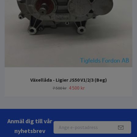
Växellåda - Ligier JS50 V1/2/3 (Beg)
4 500 kr
7 500 kr
Anmäl dig till vår
nyhetsbrev