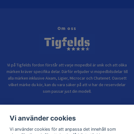
Om oss
Vi på Tigfelds fordon förstår att varje mopedbil är unik och att olika
märken kräver specifika delar. Därför erbjuder vi mopedbilsdelar till
alla märken inklusive Aixam, Ligier, Microcar och Chatenet. Oavsett
vilket märke du kör, kan du vara säker på att vi har de reservdelar
som passar just din modell.
Bolagsinformation
Vi använder cookies
Vi använder cookies för att anpassa det innehåll som
Sidor