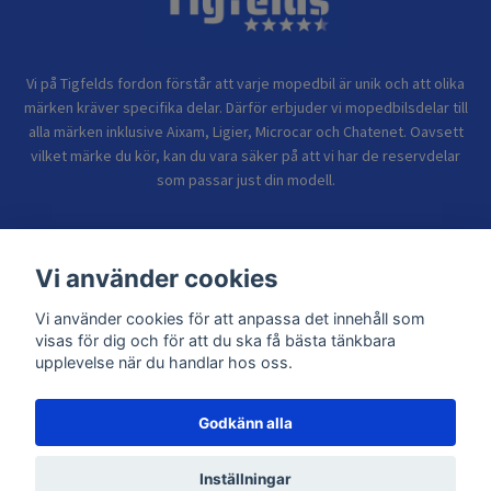
Vi på Tigfelds fordon förstår att varje mopedbil är unik och att olika
märken kräver specifika delar. Därför erbjuder vi mopedbilsdelar till
alla märken inklusive Aixam, Ligier, Microcar och Chatenet. Oavsett
vilket märke du kör, kan du vara säker på att vi har de reservdelar
som passar just din modell.
Bolagsinformation
Vi använder cookies
Vi använder cookies för att anpassa det innehåll som
Sidor
visas för dig och för att du ska få bästa tänkbara
upplevelse när du handlar hos oss.
Godkänn alla
© 2026 TIGFELDS FORDON
Inställningar