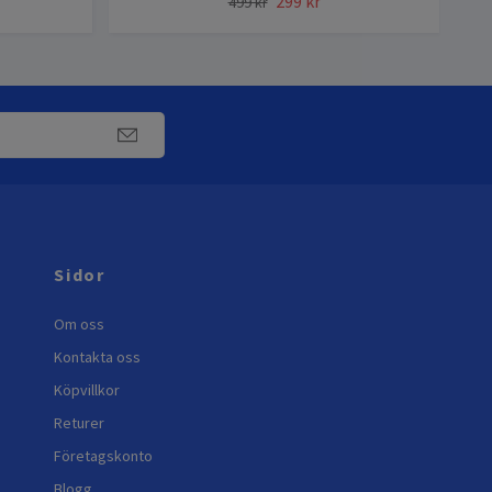
299 kr
499 kr
Sidor
Om oss
Kontakta oss
Köpvillkor
Returer
Företagskonto
Blogg