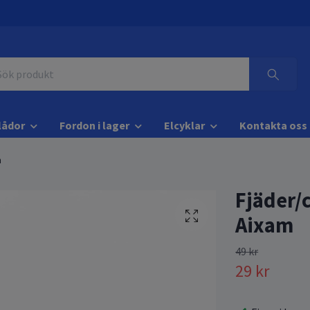
lådor
Fordon i lager
Elcyklar
Kontakta oss
m
Fjäder/c
Aixam
49 kr
29 kr