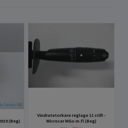
Vindrutetorkare reglage 11 stift -
S
2019 (Beg)
Microcar MGo m.fl (Beg)