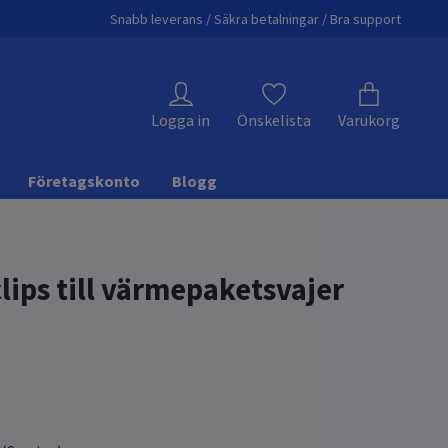
Snabb leverans / Säkra betalningar / Bra support
Logga in
Önskelista
Varukorg
Företagskonto
Blogg
lips till värmepaketsvajer