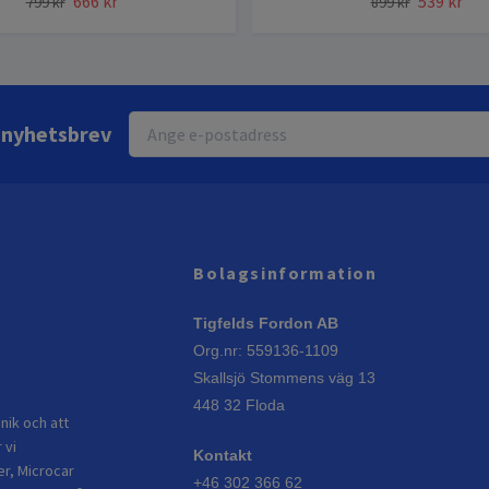
666 kr
539 kr
799 kr
899 kr
r nyhetsbrev
Bolagsinformation
Tigfelds Fordon AB
Org.nr: 559136-1109
Skallsjö Stommens väg 13
448 32 Floda
nik och att
 vi
Kontakt
er, Microcar
+46 302 366 62