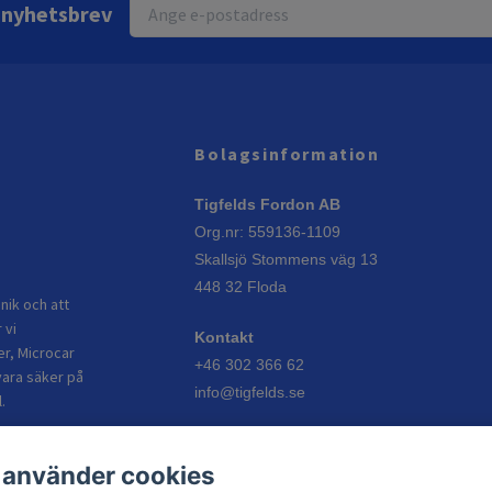
r nyhetsbrev
Bolagsinformation
Tigfelds Fordon AB
Org.nr: 559136-1109
Skallsjö Stommens väg 13
448 32 Floda
nik och att
 vi
Kontakt
er, Microcar
+46 302 366 62
vara säker på
info@tigfelds.se
.
Öppettider
 använder cookies
Vardagar: 08:00–17:00