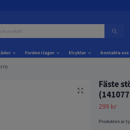
lådor
Fordon i lager
Elcyklar
Kontakta oss
0777)
Fäste st
(141077
299 kr
Produkten är tyv