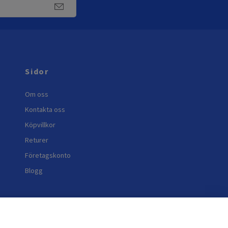
Sidor
Om oss
Kontakta oss
Köpvillkor
Returer
Företagskonto
Blogg