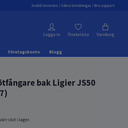
Snabb leverans / Säkra betalningar / Bra support
Logga in
Önskelista
Varukorg
Företagskonto
Blogg
ötfångare bak Ligier JS50
7)
ärr slut i lager.