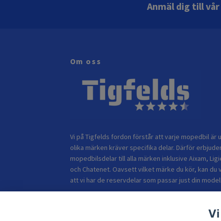
Anmäl dig till vå
Om oss
Vi på Tigfelds fordon förstår att varje mopedbil är u
olika märken kräver specifika delar. Därför erbjuder
mopedbilsdelar till alla märken inklusive Aixam, Ligi
och Chatenet. Oavsett vilket märke du kör, kan du 
att vi har de reservdelar som passar just din modell
Vi