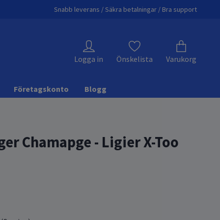
Snabb leverans / Säkra betalningar / Bra support
Logga in
Önskelista
Varukorg
Företagskonto
Blogg
ger Chamapge - Ligier X-Too