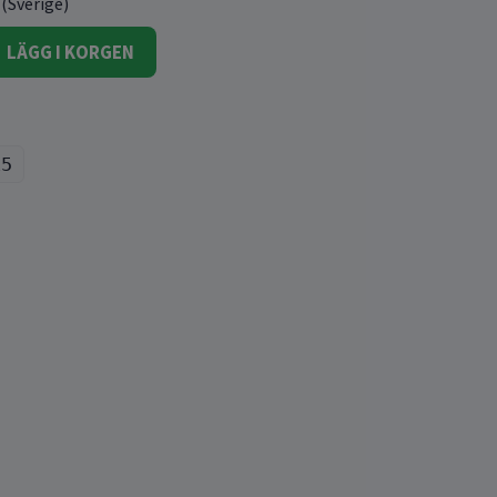
 (Sverige)
LÄGG I KORGEN
15