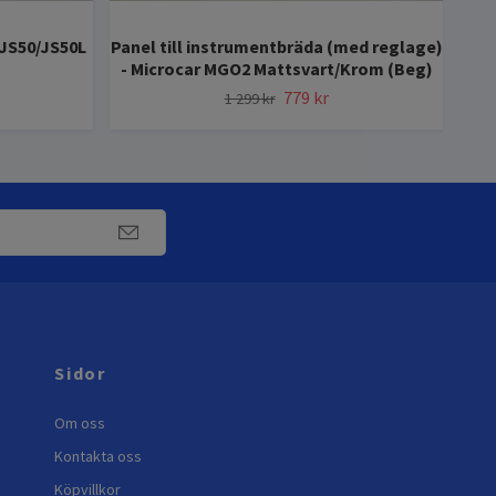
 JS50/JS50L
Panel till instrumentbräda (med reglage)
Var
- Microcar MGO2 Mattsvart/Krom (Beg)
779 kr
1 299 kr
Sidor
Om oss
Kontakta oss
Köpvillkor