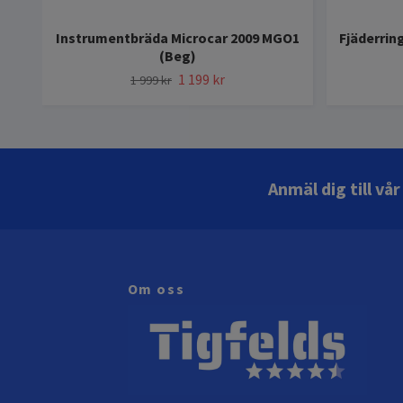
Instrumentbräda Microcar 2009 MGO1
Fjäderrin
(Beg)
1 199 kr
1 999 kr
Anmäl dig till vå
Om oss