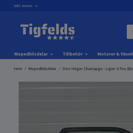
Inkl. moms
Mopedbilsdelar
Tillbehör
Motorer & Växel
Hem
Mopedbilsdelar
Dörr Höger Chamapge - Ligier X-Too (Be