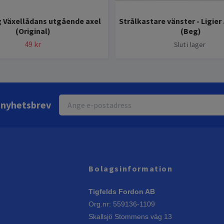
g Växellådans utgående axel
Strålkastare vänster - Ligier
(Original)
(Beg)
49 kr
Slut i lager
r nyhetsbrev
Bolagsinformation
Tigfelds Fordon AB
Org.nr: 559136-1109
Skallsjö Stommens väg 13