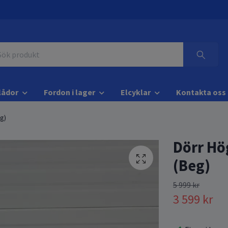
lådor
Fordon i lager
Elcyklar
Kontakta oss
g)
Dörr Hö
(Beg)
5 999 kr
3 599 kr