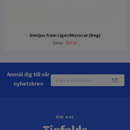
Dimljus fram Liger/Microcar (Beg)
359 kr
599 kr
Anmäl dig till vår
nyhetsbrev
Om oss