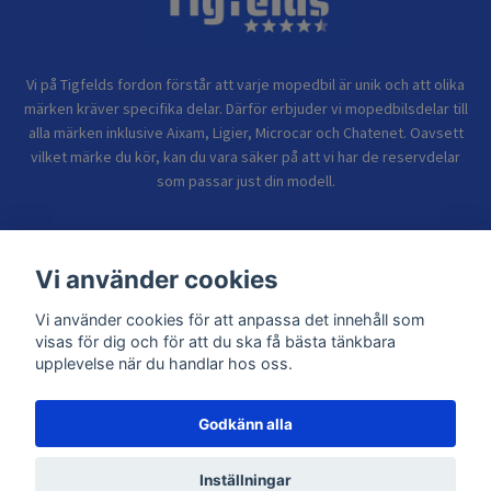
Vi på Tigfelds fordon förstår att varje mopedbil är unik och att olika
märken kräver specifika delar. Därför erbjuder vi mopedbilsdelar till
alla märken inklusive Aixam, Ligier, Microcar och Chatenet. Oavsett
vilket märke du kör, kan du vara säker på att vi har de reservdelar
som passar just din modell.
Bolagsinformation
Vi använder cookies
Vi använder cookies för att anpassa det innehåll som
Sidor
visas för dig och för att du ska få bästa tänkbara
upplevelse när du handlar hos oss.
Godkänn alla
© 2026 TIGFELDS FORDON
Inställningar