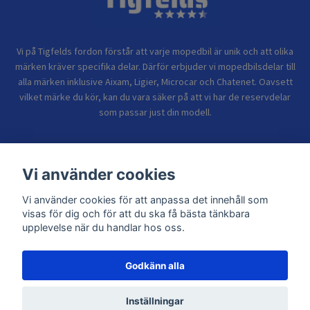
Vi på Tigfelds fordon förstår att varje mopedbil är unik och att olika
märken kräver specifika delar. Därför erbjuder vi mopedbilsdelar till
alla märken inklusive Aixam, Ligier, Microcar och Chatenet. Oavsett
vilket märke du kör, kan du vara säker på att vi har de reservdelar
som passar just din modell.
Bolagsinformation
Vi använder cookies
Vi använder cookies för att anpassa det innehåll som
Sidor
visas för dig och för att du ska få bästa tänkbara
upplevelse när du handlar hos oss.
Godkänn alla
© 2026 TIGFELDS FORDON
Inställningar