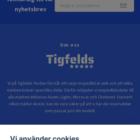
nyhetsbrev
Om oss
Vi på Tigfelds fordon förstår att varje mopedbil är unik och att olika
märken kräver specifika delar. Därför erbjuder vi mopedbilsdelar till
alla märken inklusive Aixam, Ligier, Microcar och Chatenet. Oavsett
vilket märke du kör, kan du vara säker på att vi har de reservdelar
som passar just din modell.
Bolagsinformation
Vi använder cookies