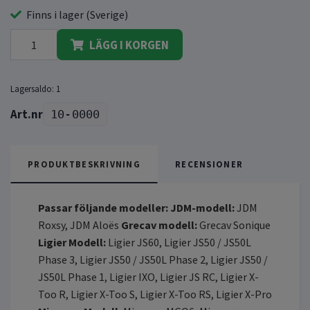
Finns i lager (Sverige)
LÄGG I KORGEN
Lagersaldo:
1
10-0000
PRODUKTBESKRIVNING
RECENSIONER
Passar följande modeller:
JDM-modell:
JDM
Roxsy, JDM Aloës
Grecav modell:
Grecav Sonique
Ligier Modell:
Ligier JS60, Ligier JS50 / JS50L
Phase 3, Ligier JS50 / JS50L Phase 2, Ligier JS50 /
JS50L Phase 1, Ligier IXO, Ligier JS RC, Ligier X-
Too R, Ligier X-Too S, Ligier X-Too RS, Ligier X-Pro