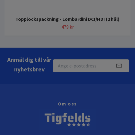
Topplockspackning - Lombardini DCI/HDI (2 hål)
479 kr
Anmäl dig till vår
nyhetsbrev
Om oss