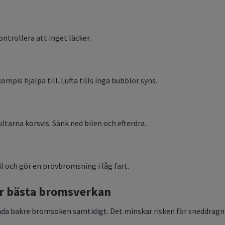
ntrollera att inget läcker.
ompis hjälpa till. Lufta tills inga bubblor syns.
ltarna korsvis. Sänk ned bilen och efterdra.
 och gör en provbromsning i låg fart.
för bästa bromsverkan
åda bakre bromsoken samtidigt
. Det minskar risken för sneddragn