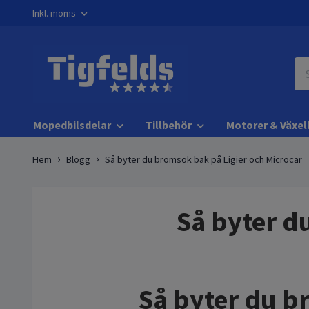
Inkl. moms
Mopedbilsdelar
Tillbehör
Motorer & Växel
Hem
Blogg
Så byter du bromsok bak på Ligier och Microcar
Så byter d
Så byter du b