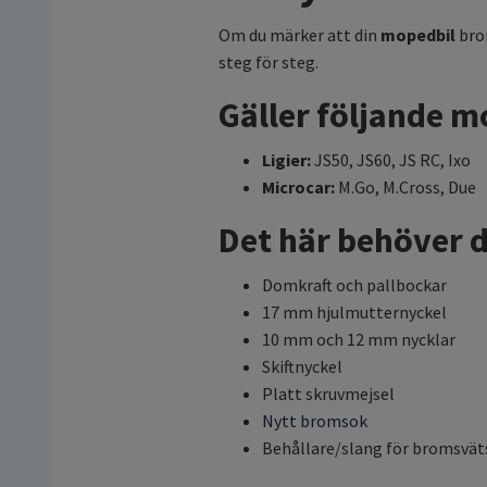
Om du märker att din
mopedbil
brom
steg för steg.
Gäller följande m
Ligier:
JS50, JS60, JS RC, Ixo
Microcar:
M.Go, M.Cross, Due
Det här behöver 
Domkraft och pallbockar
17 mm hjulmutternyckel
10 mm och 12 mm nycklar
Skiftnyckel
Platt skruvmejsel
Nytt bromsok
Behållare/slang för bromsvät