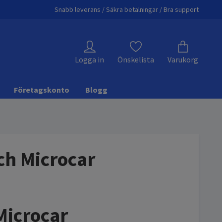
Snabb leverans / Säkra betalningar / Bra support
Logga in
Önskelista
Varukorg
Företagskonto
Blogg
ch Microcar
Microcar