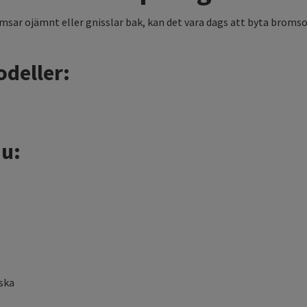
sar ojämnt eller gnisslar bak, kan det vara dags att byta bromsok. 
odeller:
du:
ska