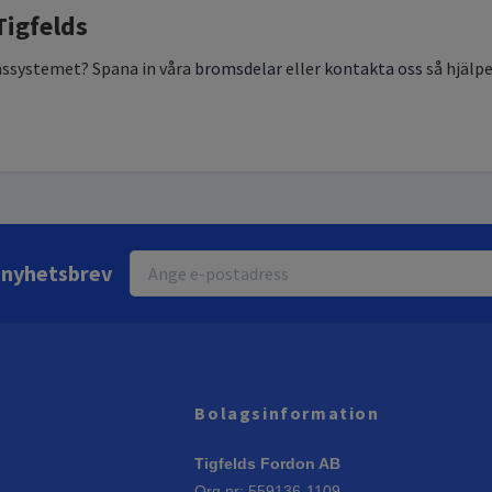
Tigfelds
omssystemet? Spana in våra
bromsdelar
eller
kontakta oss
så hjälpe
r nyhetsbrev
Bolagsinformation
Tigfelds Fordon AB
Org.nr: 559136-1109