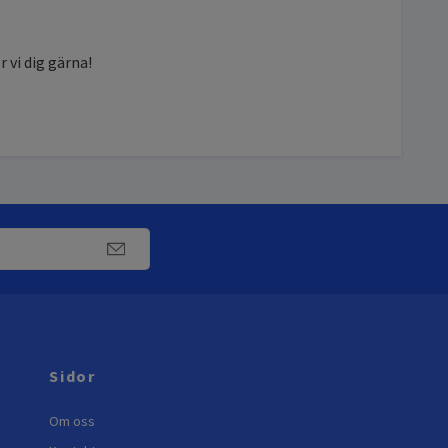
r vi dig gärna!
Sidor
Om oss